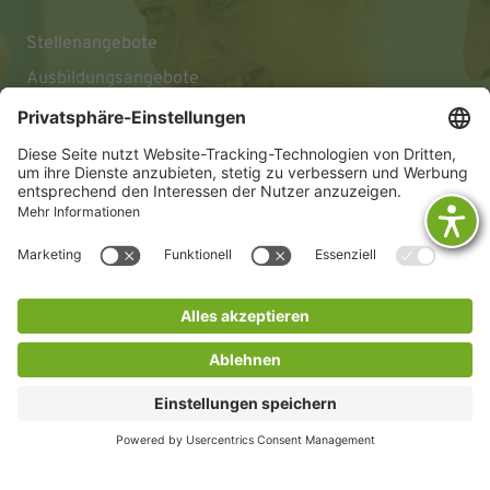
Stellenangebote
Ausbildungsangebote
Impressum
Datenschutz
Barrierefreiheitserklärung
© 2026 KLINIKEN DR. ERLER
gGmbH