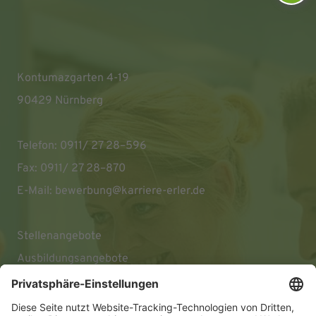
Kontumazgarten 4-19
90429 Nürnberg
Telefon: 0911/ 27 28–596
Fax: 0911/ 27 28–870
E-Mail:
bewerbung@karriere-erler.de
Stellenangebote
Ausbildungsangebote
Impressum