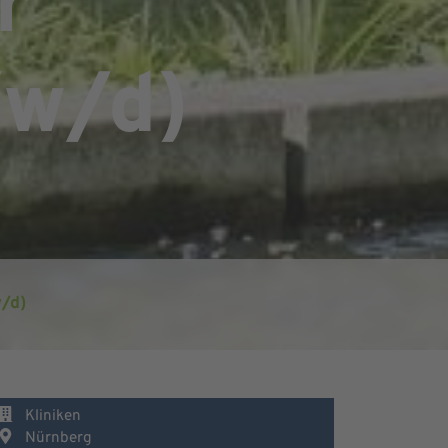
r
/w/d)
w/d)
Kliniken
Nürnberg