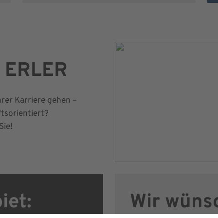
ei ERLER
hrer Karriere gehen –
ftsorientiert?
Sie!
iet:
Wir wüns