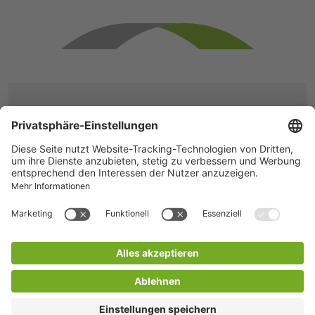
KLINIKEN DR. ERLER
gGmbH
Personal & Recht
Kontumazgarten 4-19