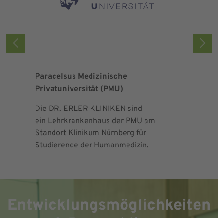
Paracelsus Medizinische
FOM Hoch
Privatuniversität (PMU)
Managem
Die DR. ERLER KLINIKEN sind
Wir sind
ein Lehrkrankenhaus
der PMU am
für Pfleg
Standort Klinikum Nürnberg für
breites A
Studierende der Humanmedizin.
Masterst
Entwicklungsmöglichkeiten