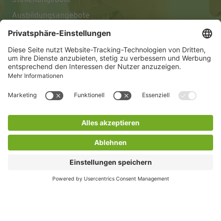
Ausbildungsangebote
Impressum
Datenschutz
Barrierefreiheitserklärung
© 2026 KLINIKEN DR. ERLER
gGmbH