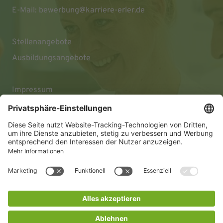
E-Mail:
bewerbung@karriere-erler.de
Stellenangebote
Ausbildungsangebote
Impressum
Datenschutz
Barrierefreiheitserklärung
© 2026 KLINIKEN DR. ERLER
gGmbH