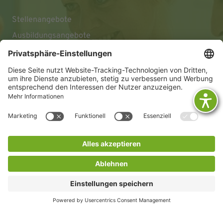
Stellenangebote
Ausbildungsangebote
Impressum
Datenschutz
Barrierefreiheitserklärung
© 2026 KLINIKEN DR. ERLER
gGmbH