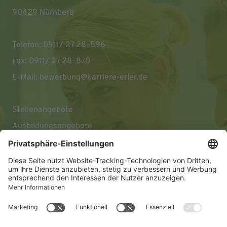
90429 Nürnberg
Telefon: 0911/ 27 28–596
Fax: 0911/ 27 28–870
E-Mail:
bewerbung@karriere-erler.de
Stellenangebote
Ausbildungsangebote
Impressum
Datenschutz
Barrierefreiheitserklärung