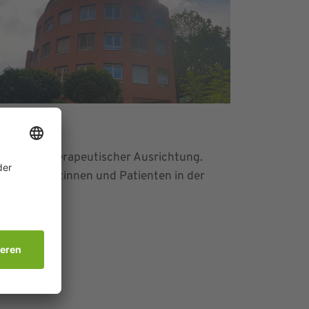
rhaltenstherapeutischer Ausrichtung.
für Patientinnen und Patienten in der