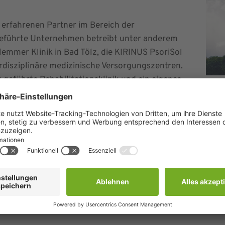
erfahrenen Partner im Bereich der
geführte Unternehmen betreibt unter anderem
emmer Klinik in Bad Tölz, die KIRINUS PsoriSol
rdisziplinäre medizinische Versorgungszentren.
 geführte Rehabilitationsklinik und ein eigenes
et sich somit eine psychosomatische Tagesklinik mit ve
andort gezielt erweitert und die wohnortnahe Versorgung 