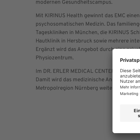
modernen Gesundheitscampus.
Mit KIRINUS Health gewinnt das EMC einen 
psychosomatischen Medizin. Das familien
Tageskliniken in München, die KIRINUS Schl
Hautklinik in Hersbruck sowie mehrere inte
Ergänzt wird das Angebot durch eine privat
Physiozentrum.
Im DR. ERLER MEDICAL CENTER (EMC) befind
Damit wird das medizinische Angebot am St
Metropolregion Nürnberg weiter gestärkt.