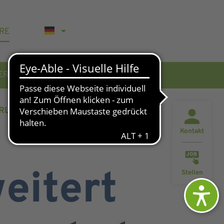
RE
WERBUNG
KONTAKT & AKTUELLES
. ERLER MEDICAL CENTER
Kontakt
eitert
Stellen