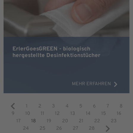
ErlerGoesGREEN - biologisch
hergestellte Desinfektionstücher
MEHR ERFAHREN
1
2
3
4
5
6
7
8
9
10
11
12
13
14
15
16
17
18
19
20
21
22
23
24
25
26
27
28