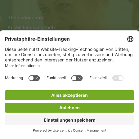
Stellenangebote
Ausbildungsangebote
Impressum
Datenschutz
Barrierefreiheitserklärung
© 2026 KLINIKEN DR. ERLER
gGmbH