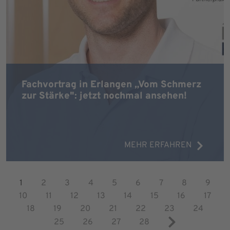
Fachvortrag in Erlangen „Vom Schmerz
zur Stärke": jetzt nochmal ansehen!
MEHR ERFAHREN
1
2
3
4
5
6
7
8
9
10
11
12
13
14
15
16
17
18
19
20
21
22
23
24
25
26
27
28