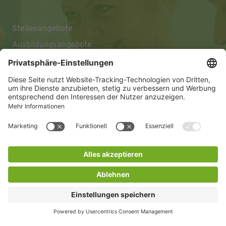
Stellenangebote
Ausbildungsangebote
Impressum
Datenschutz
Barrierefreiheitserklärung
© 2026 KLINIKEN DR. ERLER
gGmbH