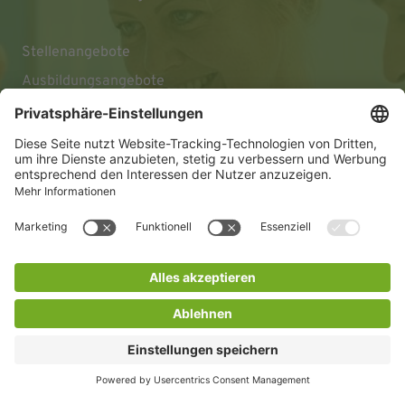
Stellenangebote
Ausbildungsangebote
Impressum
Datenschutz
Barrierefreiheitserklärung
© 2026 KLINIKEN DR. ERLER
gGmbH